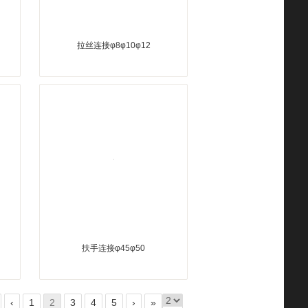
拉丝连接φ8φ10φ12
扶手连接φ45φ50
‹
1
2
3
4
5
›
»