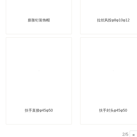
膨胀钉装饰帽
拉丝风投φ8φ10φ12
扶手直接φ45φ50
扶手封头φ45φ50
2/5
«